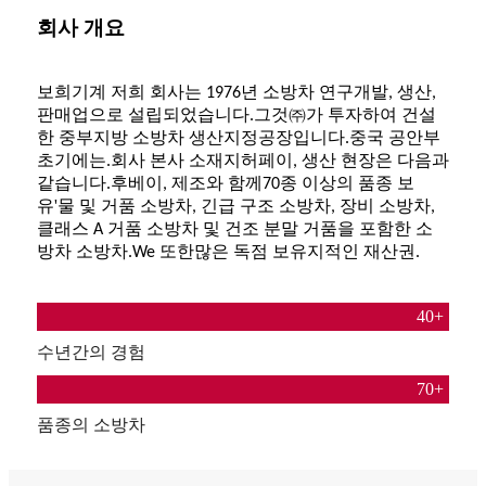
회사 개요
보희기계
저희 회사는 1976년 소방차 연구개발, 생산,
판매업으로 설립되었습니다.그것
㈜가 투자하여 건설
한 중부지방 소방차 생산지정공장입니다.
중국
공안부
초기에는.회사
본사 소재지
허페이,
생산 현장은 다음과
같습니다.
후베이
,
제조와 함께
70종 이상의 품종 보
'
유
물 및 거품 소방차, 긴급 구조 소방차, 장비 소방차,
클래스 A 거품 소방차 및 건조 분말 거품을 포함한 소
방차
소방차.
We
또한
많은 독점 보유
지적인
재산권.
40
+
수년간의 경험
70
+
품종의 소방차