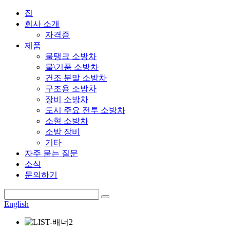
집
회사 소개
자격증
제품
물탱크 소방차
물\거품 소방차
건조 분말 소방차
구조용 소방차
장비 소방차
도시 주요 전투 소방차
소형 소방차
소방 장비
기타
자주 묻는 질문
소식
문의하기
English