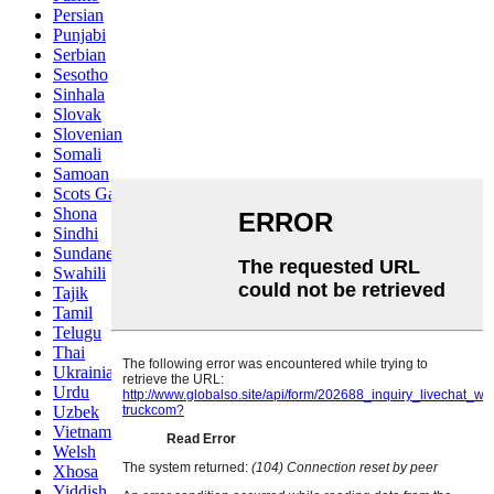
Persian
Punjabi
Serbian
Sesotho
Sinhala
Slovak
Slovenian
Somali
Samoan
Scots Gaelic
Shona
Sindhi
Sundanese
Swahili
Tajik
Tamil
Telugu
Thai
Ukrainian
Urdu
Uzbek
Vietnamese
Welsh
Xhosa
Yiddish