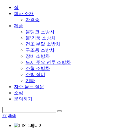
집
회사 소개
자격증
제품
물탱크 소방차
물\거품 소방차
건조 분말 소방차
구조용 소방차
장비 소방차
도시 주요 전투 소방차
소형 소방차
소방 장비
기타
자주 묻는 질문
소식
문의하기
English