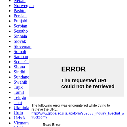
Nepali
Norwegian
Pashto
Persian
Punjabi
Serbian
Sesotho
Sinhala
Slovak
Slovenian
Somali
Samoan
Scots Gaelic
Shona
Sindhi
Sundanese
Swahili
Tajik
Tamil
Telugu
Thai
Ukrainian
Urdu
Uzbek
Vietnamese