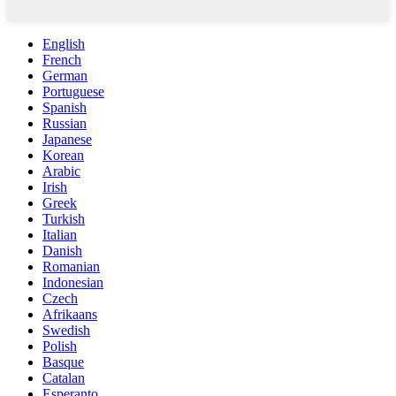
English
French
German
Portuguese
Spanish
Russian
Japanese
Korean
Arabic
Irish
Greek
Turkish
Italian
Danish
Romanian
Indonesian
Czech
Afrikaans
Swedish
Polish
Basque
Catalan
Esperanto